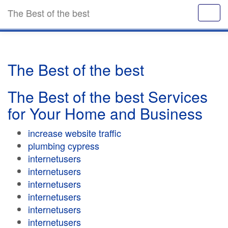
The Best of the best
The Best of the best
The Best of the best Services
for Your Home and Business
increase website traffic
plumbing cypress
internetusers
internetusers
internetusers
internetusers
internetusers
internetusers