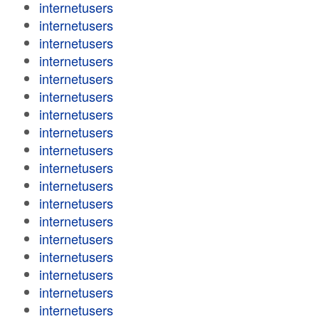
internetusers
internetusers
internetusers
internetusers
internetusers
internetusers
internetusers
internetusers
internetusers
internetusers
internetusers
internetusers
internetusers
internetusers
internetusers
internetusers
internetusers
internetusers