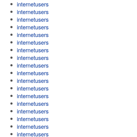
internetusers
internetusers
internetusers
internetusers
internetusers
internetusers
internetusers
internetusers
internetusers
internetusers
internetusers
internetusers
internetusers
internetusers
internetusers
internetusers
internetusers
internetusers