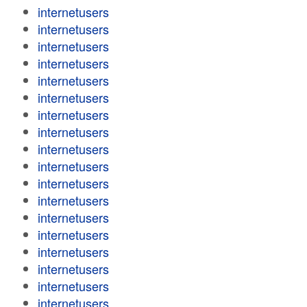
internetusers
internetusers
internetusers
internetusers
internetusers
internetusers
internetusers
internetusers
internetusers
internetusers
internetusers
internetusers
internetusers
internetusers
internetusers
internetusers
internetusers
internetusers