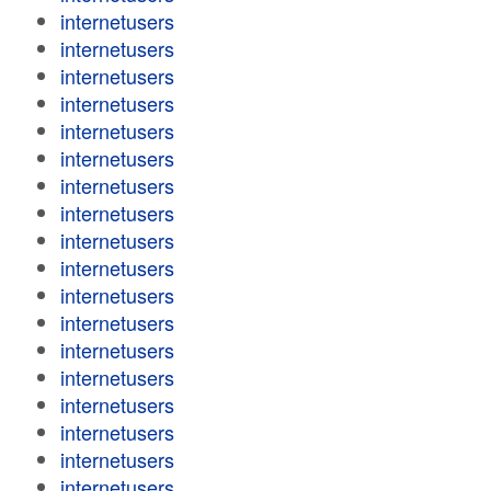
internetusers
internetusers
internetusers
internetusers
internetusers
internetusers
internetusers
internetusers
internetusers
internetusers
internetusers
internetusers
internetusers
internetusers
internetusers
internetusers
internetusers
internetusers