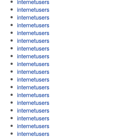
internetusers
internetusers
internetusers
internetusers
internetusers
internetusers
internetusers
internetusers
internetusers
internetusers
internetusers
internetusers
internetusers
internetusers
internetusers
internetusers
internetusers
internetusers