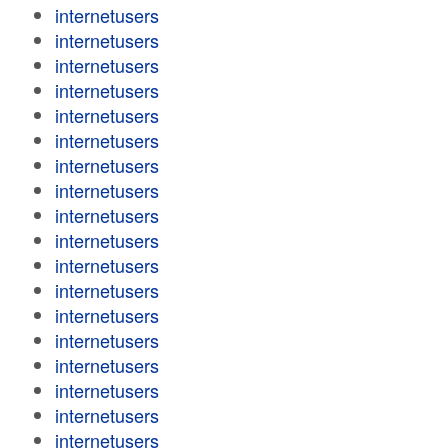
internetusers
internetusers
internetusers
internetusers
internetusers
internetusers
internetusers
internetusers
internetusers
internetusers
internetusers
internetusers
internetusers
internetusers
internetusers
internetusers
internetusers
internetusers