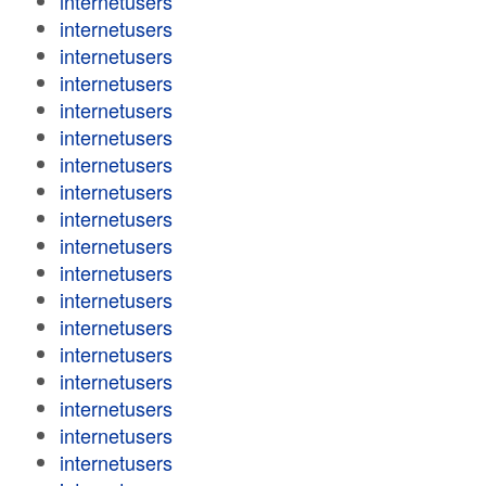
internetusers
internetusers
internetusers
internetusers
internetusers
internetusers
internetusers
internetusers
internetusers
internetusers
internetusers
internetusers
internetusers
internetusers
internetusers
internetusers
internetusers
internetusers