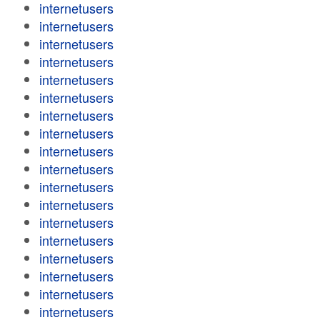
internetusers
internetusers
internetusers
internetusers
internetusers
internetusers
internetusers
internetusers
internetusers
internetusers
internetusers
internetusers
internetusers
internetusers
internetusers
internetusers
internetusers
internetusers