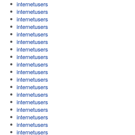
internetusers
internetusers
internetusers
internetusers
internetusers
internetusers
internetusers
internetusers
internetusers
internetusers
internetusers
internetusers
internetusers
internetusers
internetusers
internetusers
internetusers
internetusers