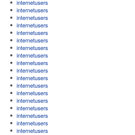
internetusers
internetusers
internetusers
internetusers
internetusers
internetusers
internetusers
internetusers
internetusers
internetusers
internetusers
internetusers
internetusers
internetusers
internetusers
internetusers
internetusers
internetusers