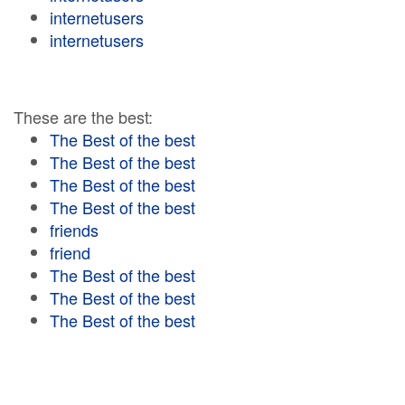
internetusers
internetusers
These are the best:
The Best of the best
The Best of the best
The Best of the best
The Best of the best
friends
friend
The Best of the best
The Best of the best
The Best of the best