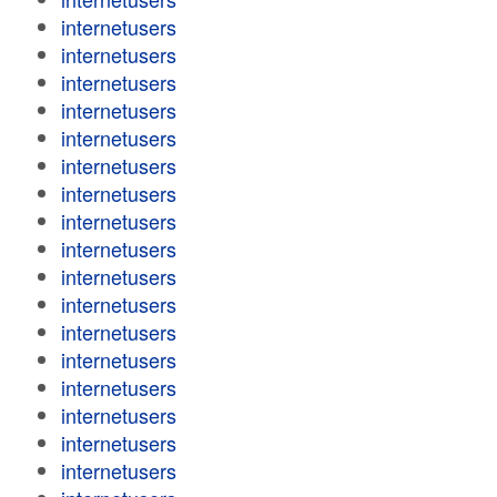
internetusers
internetusers
internetusers
internetusers
internetusers
internetusers
internetusers
internetusers
internetusers
internetusers
internetusers
internetusers
internetusers
internetusers
internetusers
internetusers
internetusers